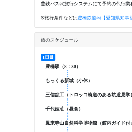
豊鉄バス㈱旅行システムにて予約の代行業
※旅行条件などは
豊橋鉄道㈱【愛知県知事
旅のスケジュール
1日目
豊橋駅（8：30）
もっくる新城（小休）
三信鉱工（トロッコ軌道のある坑道見学
千代姫荘（昼食）
鳳来寺山自然科学博物館（館内ガイド付