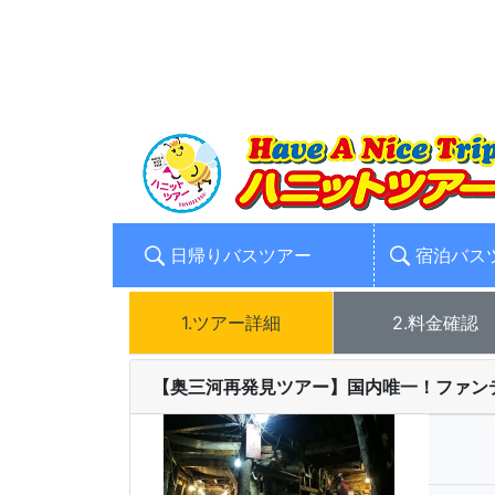
日帰りバスツアー
宿泊バス
1.ツアー詳細
2.料金確認
【奥三河再発見ツアー】国内唯一！ファン