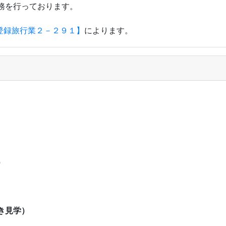
務を行っております。
登録旅行業２－２９１】
によります。
）
き見学）