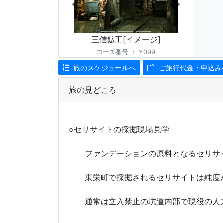
鉱工[イメージ]
三信鉱工[イメージ]
コース番号
：
Y099
旅のスケジュールへ
ご旅行代金・申込み
旅の見どころ
○セリサイトの採掘現場見学
ファンデーションの原料となるセリサイ
東栄町で採掘されるセリサイトは純度が
通常は立入禁止の坑道内部で現役の人力