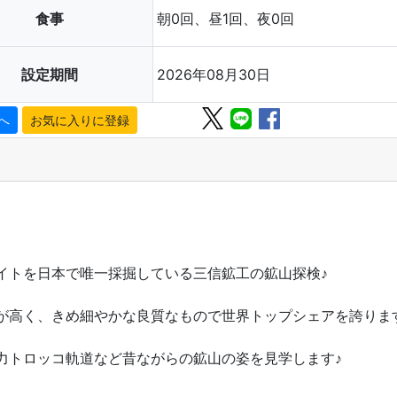
食事
朝0回、昼1回、夜0回
設定期間
2026年08月30日
へ
トを日本で唯一採掘している三信鉱工の鉱山探検♪
高く、きめ細やかな良質なもので世界トップシェアを誇りま
トロッコ軌道など昔ながらの鉱山の姿を見学します♪