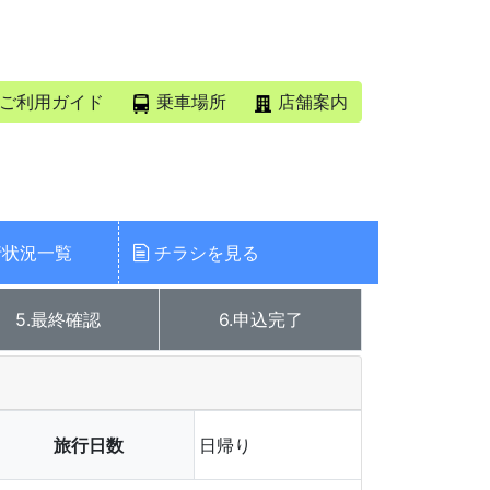
ご利用ガイド
乗車場所
店舗案内
行状況一覧
チラシを見る
5.最終確認
6.申込完了
旅行日数
日帰り