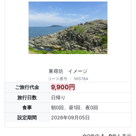
東尋坊 イメージ
コース番号
：
56578A
9,900円
ご旅行代金
旅行日数
日帰り
食事
朝0回、昼1回、夜0回
設定期間
2026年09月05日
全
9
件中
1
～
9
件を表示