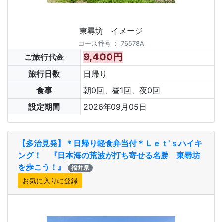
東尋坊 イメージ
コース番号
：
76578A
9,400円
ご旅行代金
旅行日数
日帰り
食事
朝0回、昼1回、夜0回
設定期間
2026年09月05日
【多治見発】＊日帰り軽食弁当付＊Ｌｅｔ’ｓハイキ
ング！ 『日本海の荒波が打ち寄せる名勝 東尋坊
を歩こう！』
福井県