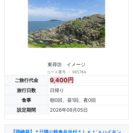
東尋坊 イメージ
コース番号
：
96578A
9,400円
ご旅行代金
旅行日数
日帰り
食事
朝0回、昼1回、夜0回
設定期間
2026年09月05日
【岡崎発】＊日帰り軽食弁当付＊Ｌｅｔ’ｓハイキン