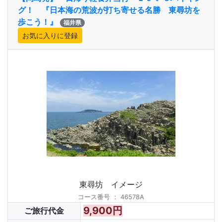
グ！ 『日本海の荒波が打ち寄せる名勝 東尋坊を
歩こう！』
福井県
東尋坊 イメージ
コース番号
：
46578A
9,900円
ご旅行代金