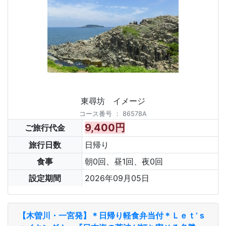
東尋坊 イメージ
コース番号
：
86578A
9,400円
ご旅行代金
旅行日数
日帰り
食事
朝0回、昼1回、夜0回
設定期間
2026年09月05日
【木曽川・一宮発】＊日帰り軽食弁当付＊Ｌｅｔ’ｓ