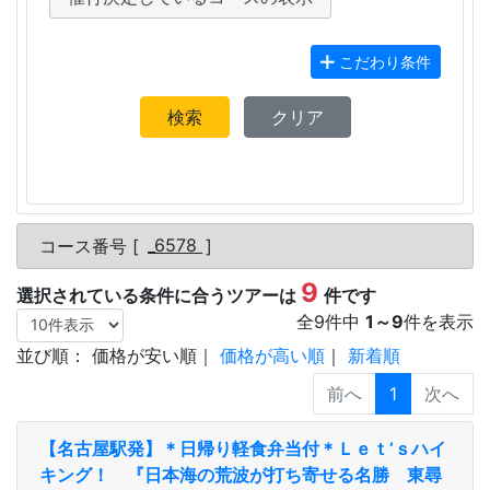
こだわり条件
検索
クリア
コース番号 [
_6578
]
9
選択されている条件に合うツアーは
件です
全
9
件中
1
～
9
件を表示
並び順：
価格が安い順
｜
価格が高い順
｜
新着順
1
【名古屋駅発】＊日帰り軽食弁当付＊Ｌｅｔ’ｓハイ
キング！ 『日本海の荒波が打ち寄せる名勝 東尋