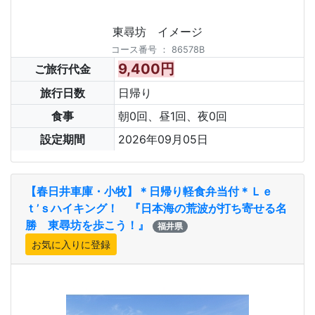
東尋坊 イメージ
コース番号
：
86578B
9,400円
ご旅行代金
旅行日数
日帰り
食事
朝0回、昼1回、夜0回
設定期間
2026年09月05日
【春日井車庫・小牧】＊日帰り軽食弁当付＊Ｌｅ
ｔ’ｓハイキング！ 『日本海の荒波が打ち寄せる名
勝 東尋坊を歩こう！』
福井県