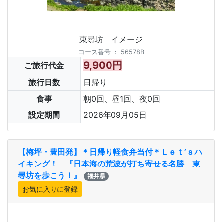
東尋坊 イメージ
コース番号
：
56578B
9,900円
ご旅行代金
旅行日数
日帰り
食事
朝0回、昼1回、夜0回
設定期間
2026年09月05日
【梅坪・豊田発】＊日帰り軽食弁当付＊Ｌｅｔ’ｓハ
イキング！ 『日本海の荒波が打ち寄せる名勝 東
尋坊を歩こう！』
福井県