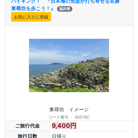
ハイキング！ 『日本海の荒波が打ち寄せる名勝
東尋坊を歩こう！』
福井県
東尋坊 イメージ
コース番号
：
66578C
9,400円
ご旅行代金
旅行日数
日帰り