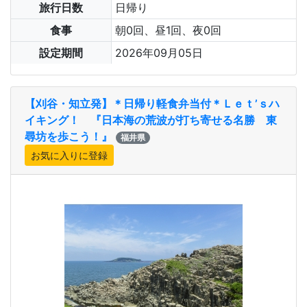
旅行日数
日帰り
食事
朝0回、昼1回、夜0回
設定期間
2026年09月05日
【刈谷・知立発】＊日帰り軽食弁当付＊Ｌｅｔ’ｓハ
イキング！ 『日本海の荒波が打ち寄せる名勝 東
尋坊を歩こう！』
福井県