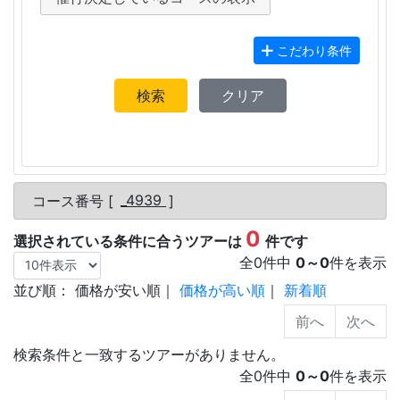
こだわり条件
検索
クリア
コース番号 [
_4939
]
0
選択されている条件に合うツアーは
件です
全
0
件中
0
～
0
件を表示
並び順：
価格が安い順
｜
価格が高い順
｜
新着順
検索条件と一致するツアーがありません。
全
0
件中
0
～
0
件を表示