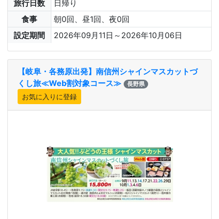
旅行日数
日帰り
食事
朝0回、昼1回、夜0回
設定期間
2026年09月11日～2026年10月06日
【岐阜・各務原出発】南信州シャインマスカットづ
くし旅≪Web割対象コース≫
長野県