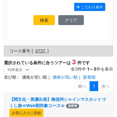
こだわり条件
検索
クリア
コース番号 [
0737
]
3
選択されている条件に合うツアーは
件です
全
3
件中
1
～
3
件を表示
並び順：
価格が安い順
｜
価格が高い順
｜
新着順
1
【関文化・美濃出発】南信州シャインマスカットづ
くし旅≪Web割対象コース≫
長野県