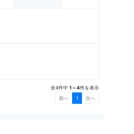
全
4
件中
1
～
4
件を表示
1