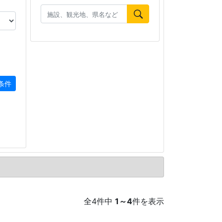
条件
全
4
件中
1
～
4
件を表示