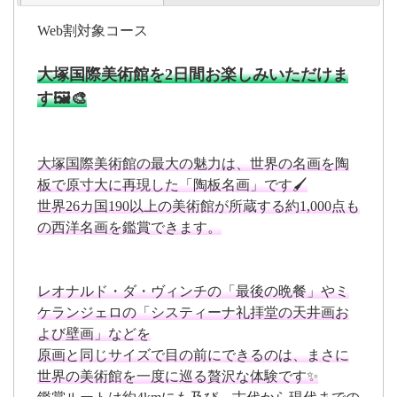
Web割対象コース
大塚国際美術館を2日間お楽しみいただけま
す🖼️🎨
大塚国際美術館の最大の魅力は、世界の名画を陶
板で原寸大に再現した「陶板名画」です🖌
世界26カ国190以上の美術館が所蔵する約1,000点も
の西洋名画を鑑賞できます。
レオナルド・ダ・ヴィンチの「最後の晩餐」やミ
ケランジェロの「システィーナ礼拝堂の天井画お
よび壁画」などを
原画と同じサイズで目の前にできるのは、まさに
世界の美術館を一度に巡る贅沢な体験です✨