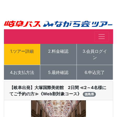
1.ツアー詳細
2.料金確認
3.会員ログイ
ン
4.お支払方法
5.最終確認
6.申込完了
【岐阜出発】大塚国際美術館 2日間 ≪2～4名様に
てご予約の方≫《Web割対象コース》
徳島県