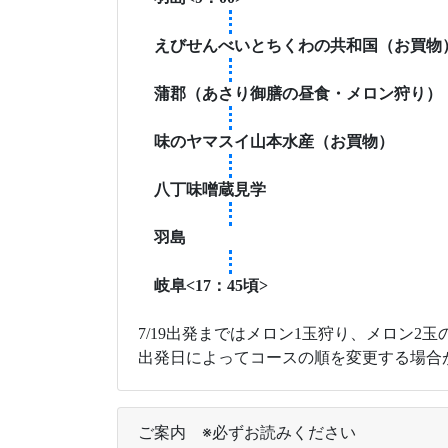
羽島<9：00>
えびせんべいとちくわの共和国（お買物
蒲郡（あさり御膳の昼食・メロン狩り）
味のヤマスイ山本水産（お買物）
八丁味噌蔵見学
羽島
岐阜<17：45頃>
7/19出発まではメロン1玉狩り、メロン2
出発日によってコースの順を変更する場合