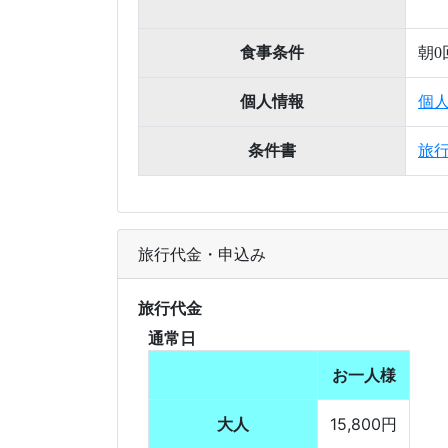
食事条件
朝0
個人情報
個
条件書
旅
旅行代金・申込み
旅行代金
通常日
お一人様
大人
15,800円