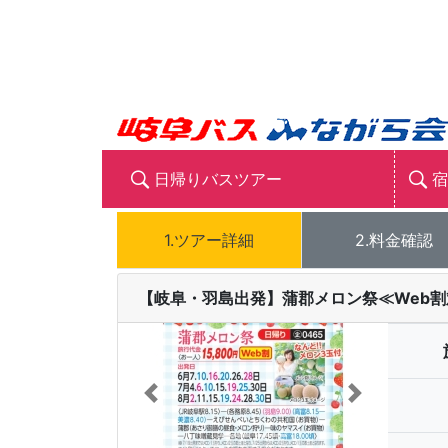
日帰りバスツアー
宿
1.ツアー詳細
2.料金確認
【岐阜・羽島出発】蒲郡メロン祭≪Web