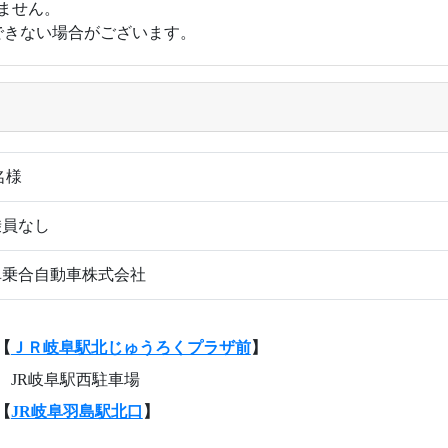
ません。
できない場合がございます。
 名様
乗員なし
阜乗合自動車株式会社
【
ＪＲ岐阜駅北じゅうろくプラザ前
】
JR岐阜駅西駐車場
【
JR岐阜羽島駅北口
】