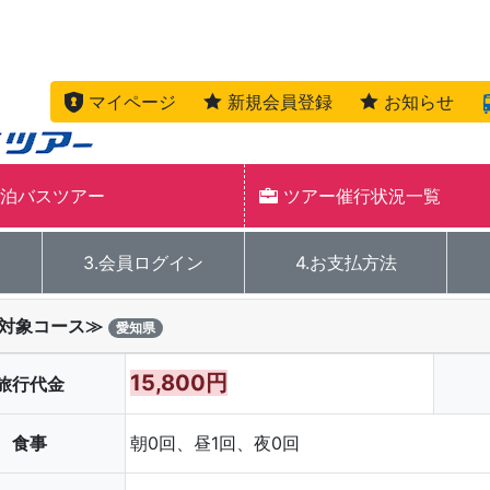
マイページ
新規会員登録
お知らせ
泊バスツアー
ツアー催行状況一覧
3.会員ログイン
4.お支払方法
割対象コース≫
愛知県
15,800円
旅行代金
食事
朝0回、昼1回、夜0回