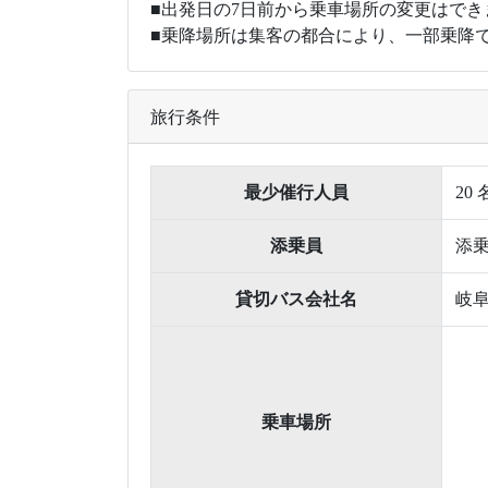
【その他】
■出発日の7日前から乗車場所の変更はでき
■乗降場所は集客の都合により、一部乗降
旅行条件
最少催行人員
20
添乗員
添
貸切バス会社名
岐
乗車場所