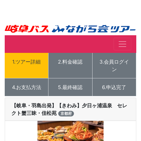
1.ツアー詳細
2.料金確認
3.会員ログイ
ン
4.お支払方法
5.最終確認
6.申込完了
【岐阜・羽島出発】【きわみ】夕日ヶ浦温泉 セレ
クト蟹三昧・佳松苑
京都府