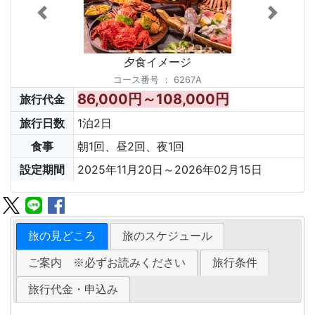
夕食イメージ
コース番号
：
6267A
86,000円～108,000円
旅行代金
旅行日数
1泊2日
食事
朝1回、昼2回、夜1回
設定期間
2025年11月20日～2026年02月15日
旅の見どころ
旅のスケジュール
ご案内 ※必ずお読みください
旅行条件
旅行代金・申込み